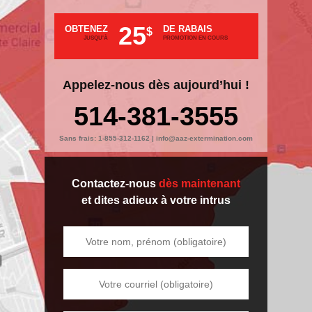
25
OBTENEZ
DE RABAIS
$
JUSQU'À
PROMOTION EN COURS
Appelez-nous dès aujourd’hui !
514-381-3555
Sans frais:
1-855-312-1162
|
info@aaz-extermination.com
Contactez-nous
dès maintenant
et dites adieux à votre intrus