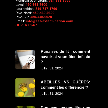
Montréal et environs:
514-381-3555
Laval:
450-661-7600
Laurentides:
819-717-1760
Rive-Nord:
450-430-9300
Rive-Sud:
450-445-9929
Email:
info@aaz-extermination.com
OUVERT 24/7
Punaises de lit : comment
savoir si vous êtes infesté
?
juillet 31, 2024
ABEILLES VS GUÊPES:
comment les différencier?
juillet 31, 2024
Comment reconnaître une