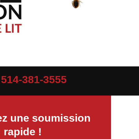
|
514-381-3555
z une soumission
rapide !