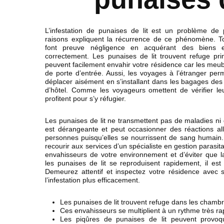
L’infestation de punaises de lit est un problème de 
raisons expliquent la récurrence de ce phénomène. To
font preuve négligence en acquérant des biens e
correctement. Les punaises de lit trouvent refuge pr
peuvent facilement envahir votre résidence car les meu
de porte d’entrée. Aussi, les voyages à l’étranger per
déplacer aisément en s’installant dans les bagages de
d’hôtel. Comme les voyageurs omettent de vérifier le
profitent pour s’y réfugier.
Les punaises de lit ne transmettent pas de maladies ni 
est dérangeante et peut occasionner des réactions al
personnes puisqu’elles se nourrissent de sang humain
recourir aux services d’un spécialiste en gestion parasit
envahisseurs de votre environnement et d’éviter que 
les punaises de lit se reproduisent rapidement, il est
Demeurez attentif et inspectez votre résidence avec s
l’infestation plus efficacement.
Les punaises de lit trouvent refuge dans les chamb
Ces envahisseurs se multiplient à un rythme très rap
Les piqûres de punaises de lit peuvent provo