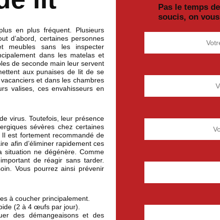
Pas le temps d
soucis, on vous
plus en plus fréquent. Plusieurs
ut d’abord, certaines personnes
t meubles sans les inspecter
incipalement dans les matelas et
bles de seconde main leur servent
mettent aux punaises de lit de se
s vacanciers et dans les chambres
urs valises, ces envahisseurs en
de virus. Toutefois, leur présence
lergiques sévères chez certaines
. Il est fortement recommandé de
aire afin d’éliminer rapidement ces
la situation ne dégénère. Comme
 important de réagir sans tarder.
oin. Vous pourrez ainsi prévenir
res à coucher principalement.
ide (2 à 4 œufs par jour).
quer des démangeaisons et des