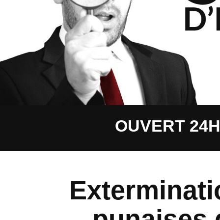
OUVERT 24H 
Exterminati
punaises d