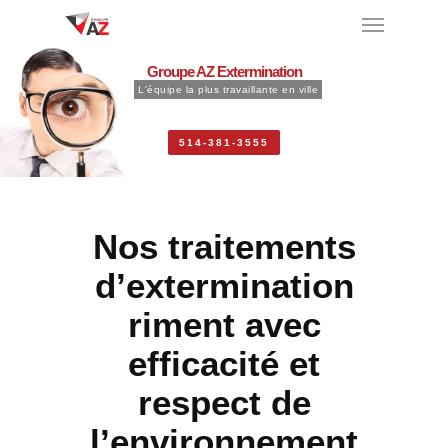
Groupe AZ Extermination
L'équipe la plus travaillante en ville
514-381-3555
Nos traitements
d’extermination
riment avec
efficacité et
respect de
l’environnement