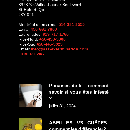
3928 Sir-Wilfrid-Laurier Boulevard
St-Hubert
,
Qc
J3Y 6T1
Montréal et environs:
514-381-3555
Laval:
450-661-7600
Laurentides:
819-717-1760
Rive-Nord:
450-430-9300
Rive-Sud:
450-445-9929
Email:
info@aaz-extermination.com
OUVERT 24/7
Punaises de lit : comment
savoir si vous êtes infesté
?
juillet 31, 2024
ABEILLES VS GUÊPES:
comment les différencier?